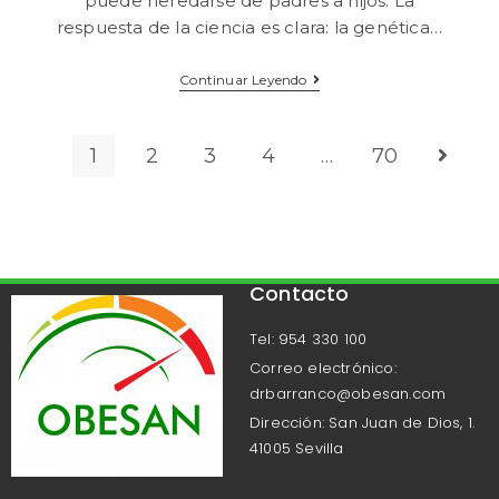
puede heredarse de padres a hijos. La
respuesta de la ciencia es clara: la genética…
Continuar Leyendo
1
2
3
4
…
70
Contacto
Tel: 954 330 100
Correo electrónico:
drbarranco@obesan.com
Dirección: San Juan de Dios, 1.
41005 Sevilla