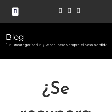
OPCIONES PERDER PESO
RECURSOS PARA PACIENTES
MIRANOS EN TV
Blog
>
Uncategorized
>
¿Se recupera siempre el peso perdido? Un
¿Se