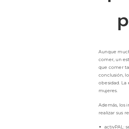
p
Aunque mucha
comer, un es
que comer tar
conclusión, l
obesidad. La 
mujeres.
Además, los i
realizar sus re
activPAL: 