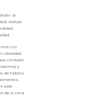
edor: la
ible realizar
fundidad
sidad.
jamos con
en obesidad
para combatir
sistimos y
o de hábitos
alimentos,
en este
ios de la cena