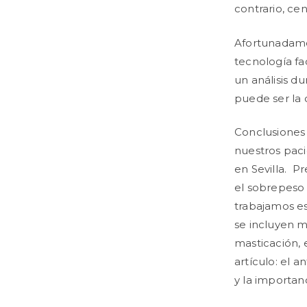
contrario, ce
Afortunadame
tecnología fac
un análisis du
puede ser la 
Conclusiones
nuestros pac
en Sevilla. P
el sobrepeso 
trabajamos e
se incluyen m
masticación, 
artículo: el a
y la importan