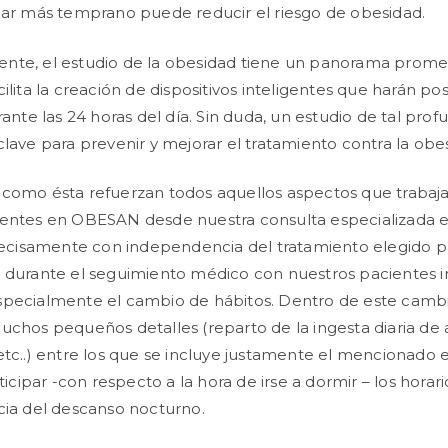
nar más temprano puede reducir el riesgo de obesidad.
nte, el estudio de la obesidad tiene un panorama promet
ilita la creación de dispositivos inteligentes que harán pos
rante las 24 horas del día. Sin duda, un estudio de tal pro
clave para prevenir y mejorar el tratamiento contra la obe
 como ésta refuerzan todos aquellos aspectos que traba
ientes en OBESAN desde nuestra consulta especializada 
recisamente con independencia del tratamiento elegido 
durante el seguimiento médico con nuestros pacientes in
specialmente el cambio de hábitos. Dentro de este cambi
uchos pequeños detalles (reparto de la ingesta diaria de 
etc..) entre los que se incluye justamente el mencionado 
nticipar -con respecto a la hora de irse a dormir – los horar
cia del descanso nocturno.