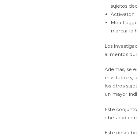
sujetos ded
Actiwatch: 
MealLogger:
marcar la h
Los investiga
alimentos dur
Además, se e
más tarde y,
los otros suje
un mayor índi
Este conjunt
obesidad cen
Este descubri