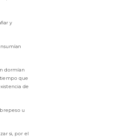
fiar y
consumían
én dormían
 tiempo que
existencia de
obrepeso u
ar si, por el