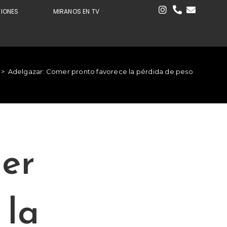
CIONES
MIRANOS EN TV
>
Adelgazar: Comer pronto favorece la pérdida de peso
er
 la