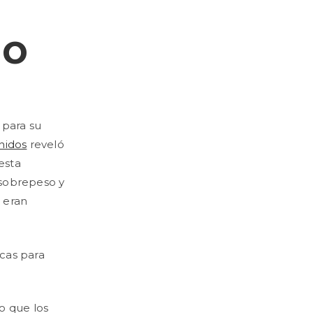
so
 para su
nidos
reveló
esta
 sobrepeso y
s eran
icas para
o que los