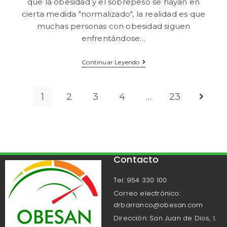
que la obesidad y el sobrepeso se hayan en
cierta medida "normalizado", la realidad es que
muchas personas con obesidad siguen
enfrentándose…
Continuar Leyendo
1
2
3
4
…
23
Contacto
Tel: 954 330 100
Correo electrónico:
drbarranco@obesan.com
Dirección: San Juan de Dios, 1.