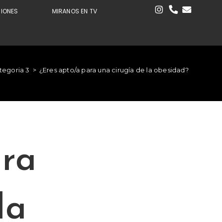
CIONES
MIRANOS EN TV
tegoria 3
>
¿Eres apto/a para una cirugía de la obesidad?
ara
la