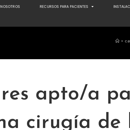
NOSOTROS
RECURSOS PARA PACIENTES
INSTALA
>
ca
res apto/a p
na cirugía de 