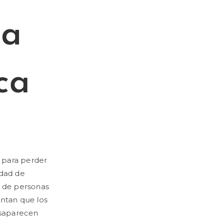
la
ca
o para perder
idad de
a de personas
ntan que los
esaparecen