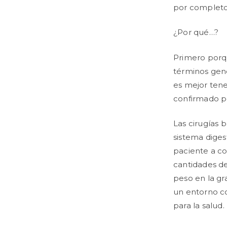
por completo
¿Por qué…?
Primero porqu
términos gen
es mejor tene
confirmado po
Las cirugías 
sistema diges
paciente a co
cantidades de
peso en la gr
un entorno co
para la salud.