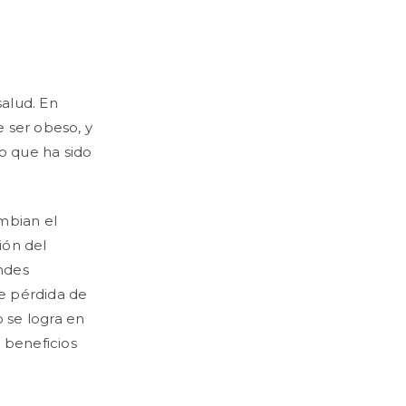
salud. En
 ser obeso, y
o que ha sido
ambian el
ión del
andes
le pérdida de
 se logra en
 beneficios