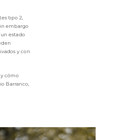
es tipo 2,
 Sin embargo
o un estado
ueden
ivados y con
a y cómo
nio Barranco,