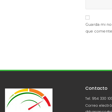
Guarda mi no
que comente
Contacto
Tel: 954 330 10
Correo electró
drbarranco@