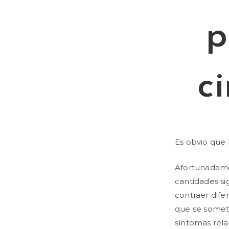
p
c
Es obvio que 
Afortunadamen
cantidades si
contraer dif
que se somete
síntomas rela