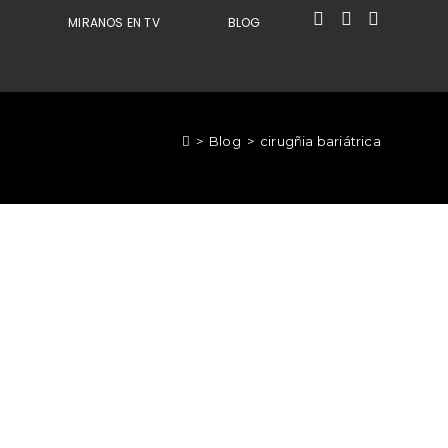
S
MIRANOS EN TV
BLOG
>
Blog
>
cirugñia bariátrica