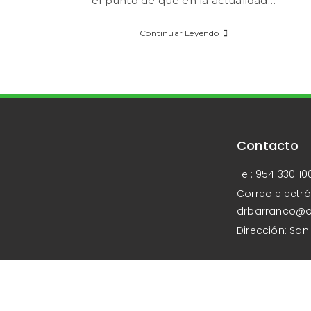
el punto de que en la actualidad…
Continuar Leyendo
Contacto
Tel: 954 330 10
Correo electró
drbarranco@
Dirección: San 