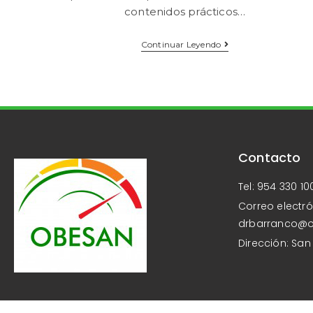
contenidos prácticos…
Continuar Leyendo
Contacto
Tel: 954 330 10
Correo electró
drbarranco@
Dirección: San 