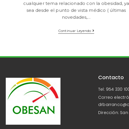
cualquier tema relacionado con la obesidad, y
sea desde el punto de vista médico ( últimas
novedades,…
Continuar Leyendo
Contacto
Tel: 954 330 10
Correo electró
drbarranco@
Dirección: San 