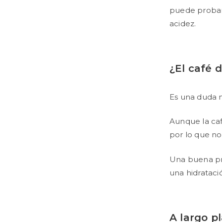
puede probar
acidez.
¿El café 
Es una duda 
Aunque la caf
por lo que no
Una buena pr
una hidratac
A largo p