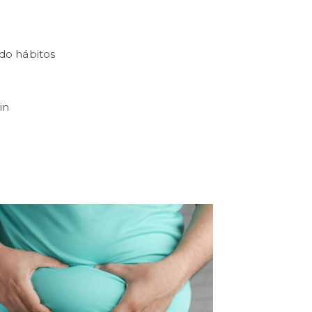
do hábitos
in