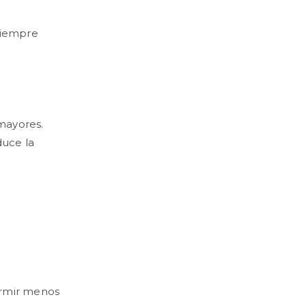
siempre
 mayores.
duce la
dormir menos