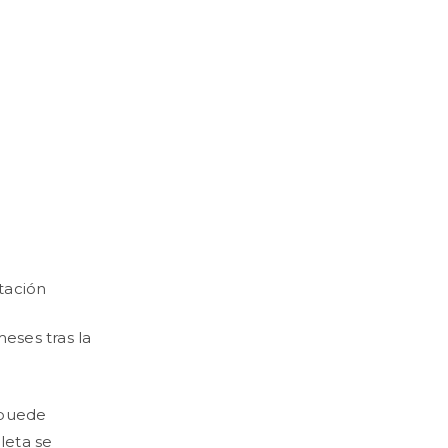
tación
eses tras la
 puede
leta se