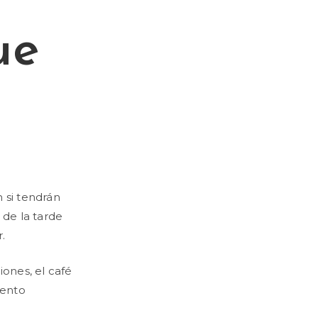
ue
 si tendrán
 de la tarde
.
ones, el café
mento