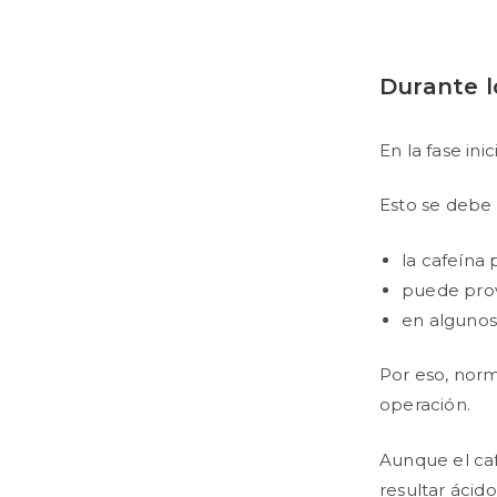
Durante l
En la fase ini
Esto se debe 
la cafeína 
puede prov
en algunos
Por eso, norm
operación.
Aunque el ca
resultar ácid