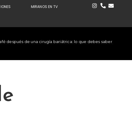
CIONES
MIRANOS EN TV
afé después de una cirugía bariátrica: lo que debes saber
de