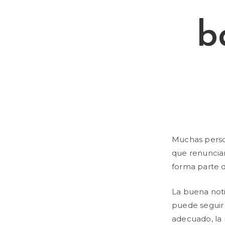
b
Muchas person
que renunciar
forma parte d
La buena noti
puede seguir 
adecuado, la