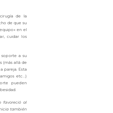
cirugía de la
echo de que su
equipo» en el
r, cuidar los
 soporte a su
s (más allá de
a pareja. Esta
, amigos etc…)
porte pueden
obesidad.
 favoreció al
inicia también