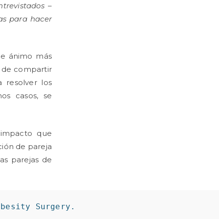
trevistados –
as para hacer
 de ánimo más
 de compartir
 resolver los
hos casos, se
 impacto que
ción de pareja
las parejas de
Obesity Surgery.