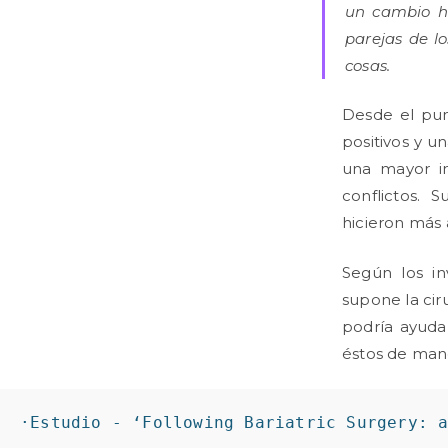
un cambio ha
parejas de l
cosas.
Desde el pun
positivos y 
una mayor in
conflictos. 
hicieron más 
Según los i
supone la cir
podría ayudar
éstos de mane
·Estudio - ‘Following Bariatric Surgery: 