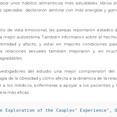
cia unos hábitos alimenticios más saludables. Varios en
os operados- declararon sentirse con más energías y gan
to de vista emocional, las parejas reportaron estados
una mejor autoestima. También informaron sobre el hecho
timidad y afecto, y estar en mejores condiciones para
Sus relaciones sexuales también mejoraron y, en muc
agradables.
nvestigadores del estudio una mejor comprensión del
ugía de la obesidad y cómo afecta a la dinámica de la rela
 a los médicos, enfermeras a apoyar a los pacientes y 
ra más eficaz.
an Exploration of the Couples’ Experience’, 