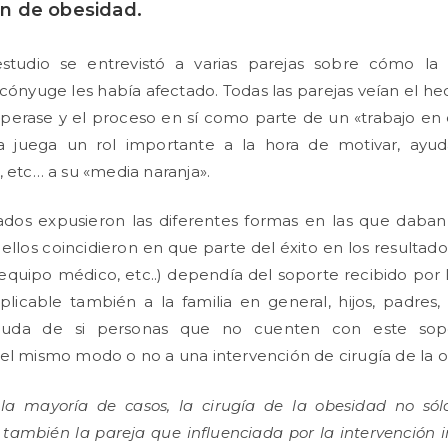
ón de obesidad.
studio se entrevistó a varias parejas sobre cómo la 
cónyuge les había afectado. Todas las parejas veían el h
perase y el proceso en sí como parte de un «trabajo en 
a juega un rol importante a la hora de motivar, ayuda
, etc… a su «media naranja».
tados expusieron las diferentes formas en las que daban
 ellos coincidieron en que parte del éxito en los resultado
l equipo médico, etc..) dependía del soporte recibido por l
plicable también a la familia en general, hijos, padres
duda de si personas que no cuenten con este so
el mismo modo o no a una intervención de cirugía de la 
a mayoría de casos, la cirugía de la obesidad no sólo
 también la pareja que influenciada por la intervención 