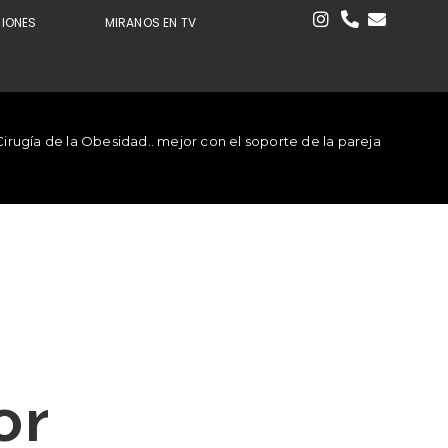
CIONES
MIRANOS EN TV
Cirugía de la Obesidad.. mejor con el soporte de la pareja
or