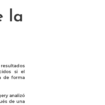
e la
 resultados
idos si el
ja de forma
gery analizó
pués de una