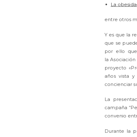
La obesida
entre otros m
Y es que la r
que se puede 
por ello qu
la Asociación
proyecto «Pr
años vista y
concienciar s
La presenta
campaña “Peri
convenio ent
Durante la p