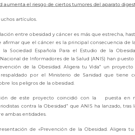
d aumenta el riesgo de ciertos tumores del aparato diges
uchos artículos.
elación entre obesidad y cáncer es más que estrecha, has
afirmar que el cáncer es la principal consecuencia de l
e la Sociedad Española Para el Estudio de la Obesid
 Nacional de Informadores de la Salud (ANIS) han puest
evención de la Obesidad. Aligera tu Vida” un proyecto
 respaldado por el Ministerio de Sanidad que tiene 
obre los peligros de la obesidad.
ción de este proyecto coincidió con la puesta en 
odistas contra la Obesidad” que ANIS ha lanzado, tras 
re ambas entidades.
resentación de «Prevención de la Obesidad. Aligera tu V