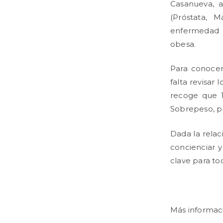
Casanueva, a
(Próstata, 
enfermedad 
obesa.
Para conocer
falta revisar
recoge que 1
Sobrepeso, pr
Dada la relac
concienciar y
clave para to
Más informaci