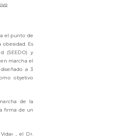
tivo
ta el punto de
a obesidad. Es
ad (SEEDO) y
o en marcha el
 diseñado a 3
como objetivo
marcha de la
la firma de un
ida» , el Dr.