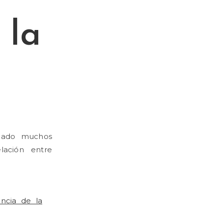
 la
cado muchos
elación entre
ncia de la