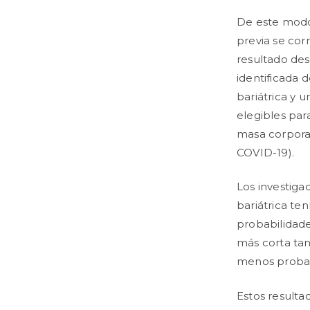
De este modo,
previa se cor
resultado des
identificada 
bariátrica y 
elegibles par
masa corpora
COVID-19).
Los investiga
bariátrica te
probabilidade
más corta tan
menos probabi
Estos resulta