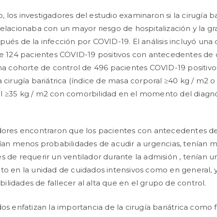
 los investigadores del estudio examinaron si la cirugía ba
relacionaba con un mayor riesgo de hospitalización y la g
pués de la infección por COVID-19. El análisis incluyó una
de 124 pacientes COVID-19 positivos con antecedentes de 
una cohorte de control de 496 pacientes COVID-19 positiv
a cirugía bariátrica (índice de masa corporal ≥40 kg / m2 o
l ≥35 kg / m2 con comorbilidad en el momento del diagnó
dores encontraron que los pacientes con antecedentes de
nían menos probabilidades de acudir a urgencias, tenían 
s de requerir un ventilador durante la admisión , tenían u
to en la unidad de cuidados intensivos como en general, 
lidades de fallecer al alta que en el grupo de control.
dos enfatizan la importancia de la cirugía bariátrica como 