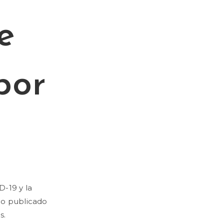
e
por
D-19 y la
io publicado
s.