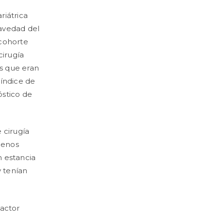
riátrica
ravedad del
 cohorte
cirugía
os que eran
 índice de
stico de
 cirugía
menos
n estancia
y tenían
factor