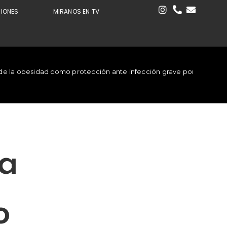
CIONES
MIRANOS EN TV
 de la obesidad como protección ante infección grave por COVID19
la
o