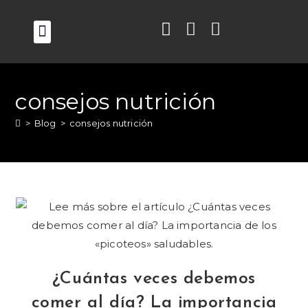
OPCIONES PERDER PESO
RECURSOS PARA PACIENTES
MIRANOS EN TV
consejos nutrición
>
Blog
>
consejos nutrición
¿Cuántas veces debemos
comer al día? La importancia