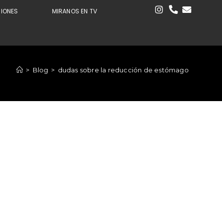
CIONES
MIRANOS EN TV
>
Blog
>
dudas sobre la reducción de estómago