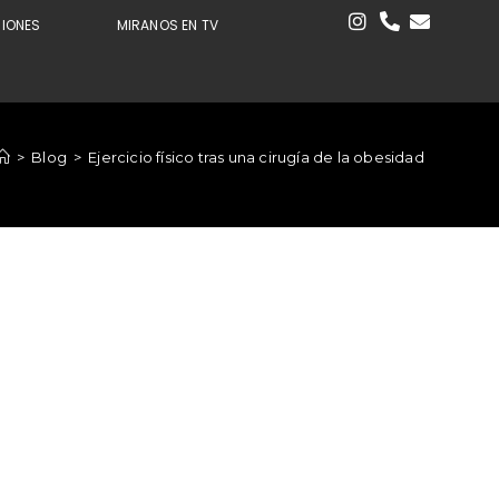
CIONES
MIRANOS EN TV
>
Blog
>
Ejercicio físico tras una cirugía de la obesidad