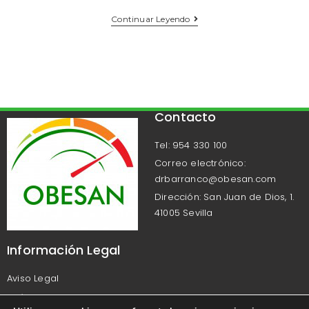
Continuar Leyendo
Contacto
Tel: 954 330 100
Correo electrónico:
drbarranco@obesan.com
Dirección: San Juan de Dios, 1.
41005 Sevilla
Información Legal
Aviso Legal
Política de Privacidad