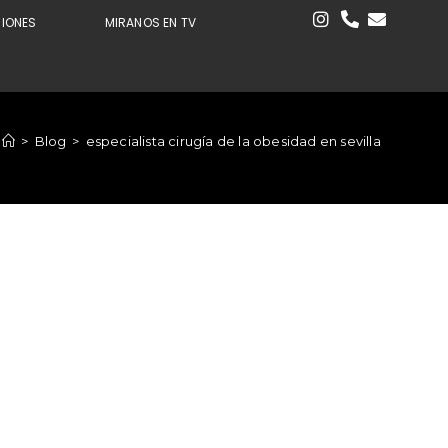
CIONES
MIRANOS EN TV
>
Blog
>
especialista cirugía de la obesidad en sevilla