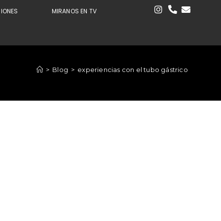
CIONES
MIRANOS EN TV
>
Blog
>
experiencias con el tubo gástrico