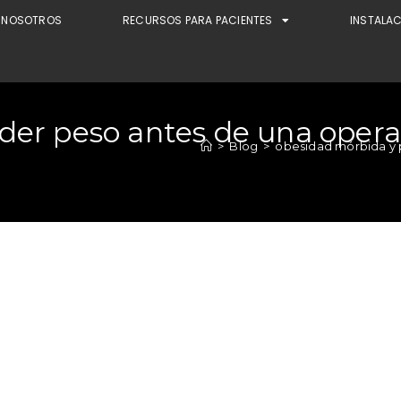
NOSOTROS
RECURSOS PARA PACIENTES
INSTALA
der peso antes de una opera
>
Blog
>
obesidad mórbida y p