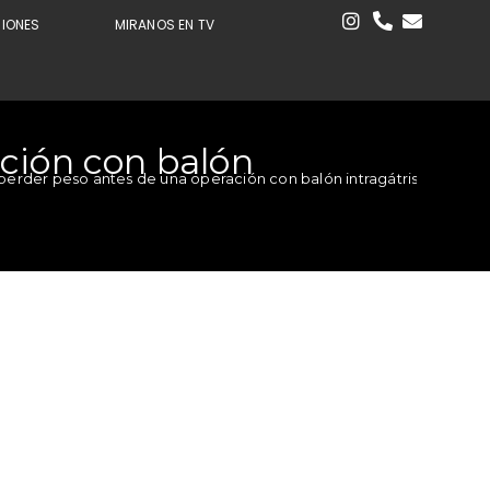
CIONES
MIRANOS EN TV
ción con balón
erder peso antes de una operación con balón intragátrisco