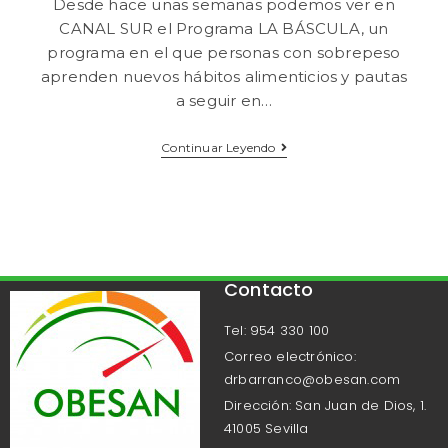
Desde hace unas semanas podemos ver en
CANAL SUR el Programa LA BÁSCULA, un
programa en el que personas con sobrepeso
aprenden nuevos hábitos alimenticios y pautas
a seguir en…
Continuar Leyendo
Contacto
Tel: 954 330 100
Correo electrónico:
drbarranco@obesan.com
Dirección: San Juan de Dios, 1.
41005 Sevilla