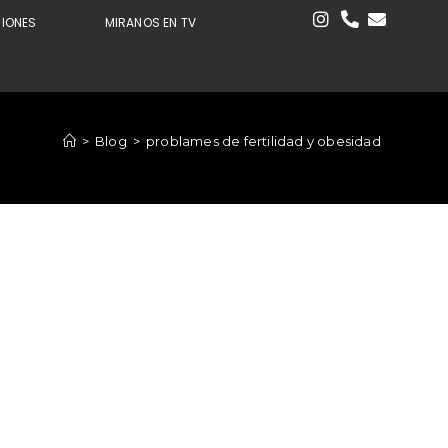
CIONES
MIRANOS EN TV
>
Blog
>
problames de fertilidad y obesidad