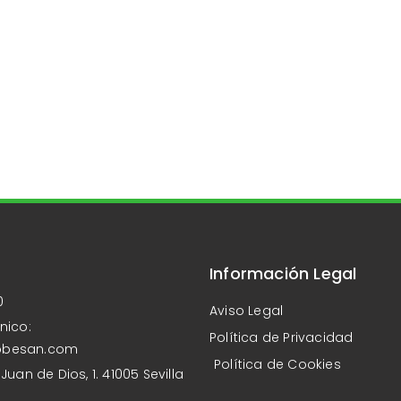
Información Legal
0
Aviso Legal
nico:
Política de Privacidad
obesan.com
Política de Cookies
Juan de Dios, 1. 41005 Sevilla