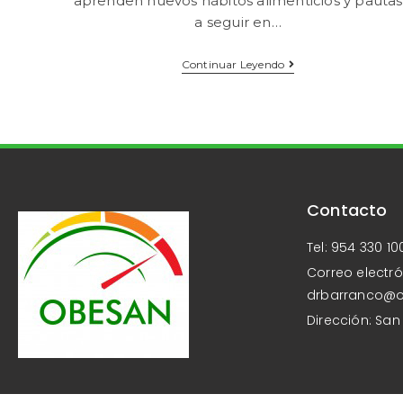
aprenden nuevos hábitos alimenticios y pautas
a seguir en…
Continuar Leyendo
Contacto
Tel: 954 330 10
Correo electró
drbarranco@
Dirección: San 