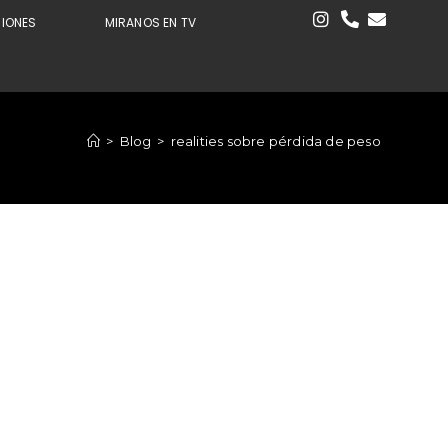
CIONES
MIRANOS EN TV
>
Blog
>
realities sobre pérdida de peso