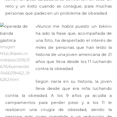
reto y un éxito cuando se consigue, para muchas
personas que padecen un problema de obesidad.
«Nunca me había puesto un bikini»
ha sido la frase que, acompañada de
una foto, ha despertado el interés de
Imagen:
miles de personas que han leído la
http://elpais.co
historia de una joven americana de 21
m/elpais/2016/0
años que lleva desde los 11 luchando
6/16/buenavida
contra la obesidad.
/1466078462_19
6262.html
Según narra en su historia, la joven
lleva desde que era niña luchando
contra la obesidad. A los 9 años ya acudía a
campamentos para perder peso y a los 11 le
realizaron una cirugía de obesidad, siendo la
persona más joven sometida a un reducción de