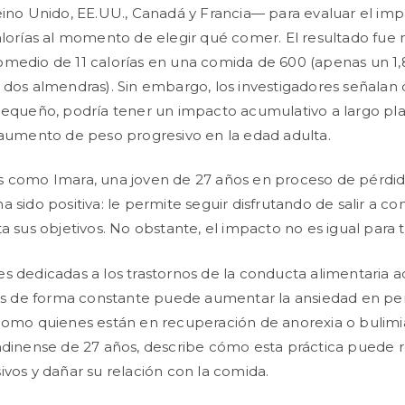
eino Unido, EE.UU., Canadá y Francia— para evaluar el im
alorías al momento de elegir qué comer. El resultado fue
medio de 11 calorías en una comida de 600 (apenas un 1,8
 dos almendras). Sin embargo, los investigadores señalan
pequeño, podría tener un impacto acumulativo a largo pl
 aumento de peso progresivo en la edad adulta.
s como Imara, una joven de 27 años en proceso de pérdid
 sido positiva: le permite seguir disfrutando de salir a co
ta sus objetivos. No obstante, el impacto no es igual para 
s dedicadas a los trastornos de la conducta alimentaria 
ías de forma constante puede aumentar la ansiedad en pe
como quienes están en recuperación de anorexia o bulimia.
ndinense de 27 años, describe cómo esta práctica puede r
ivos y dañar su relación con la comida.