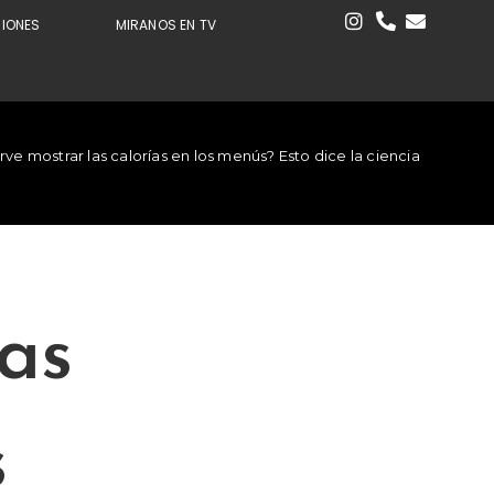
CIONES
MIRANOS EN TV
rve mostrar las calorías en los menús? Esto dice la ciencia
las
s