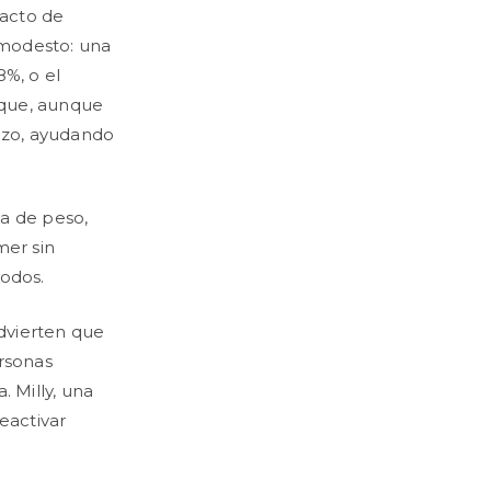
pacto de
 modesto: una
%, o el
 que, aunque
azo, ayudando
a de peso,
mer sin
todos.
advierten que
rsonas
 Milly, una
eactivar