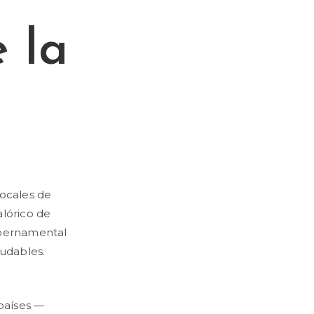
 la
locales de
lórico de
ubernamental
ludables.
 países —