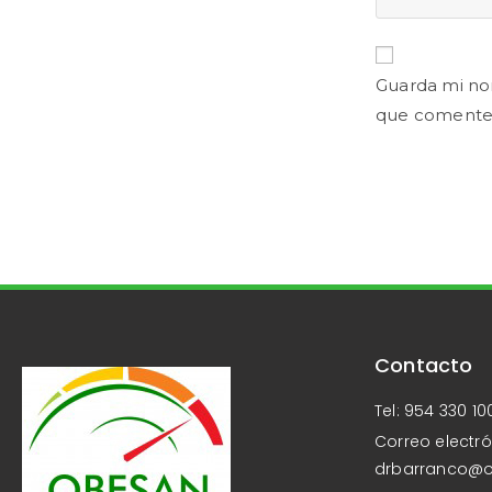
Guarda mi no
que comente
Contacto
Tel: 954 330 10
Correo electró
drbarranco@