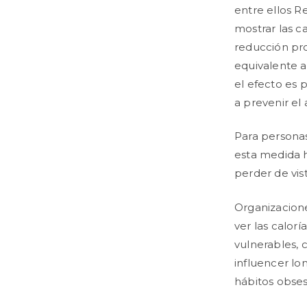
entre ellos R
mostrar las c
reducción pro
equivalente a
el efecto es 
a prevenir el
Para persona
esta medida ha
perder de vis
Organizacione
ver las calor
vulnerables, 
influencer lo
hábitos obses