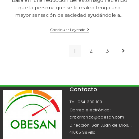
basa en una reducción del estómago haciendo
que la persona que se la realiza tenga una
mayor sensación de saciedad ayudándole a…
Continuar Leyendo
1
2
3
Contacto
Tel: 954 330 100
Correo electrónico:
drbarranco@obesan.com
Dirección: San Juan de Dios, 1.
41005 Sevilla